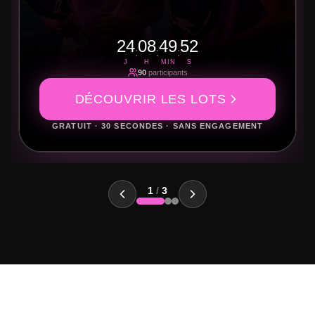
24
08
49
51
:
:
:
J
H
MIN
S
90
participants
DÉCOUVRIR LES LOTS
GRATUIT · 30 SECONDES · SANS ENGAGEMENT
1
/
3